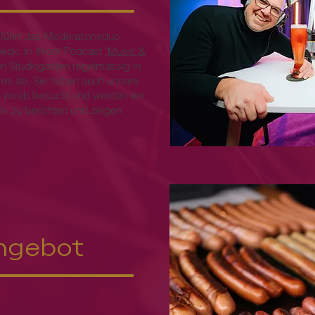
führt das Moderationsduo
Beck. In ihrem Podcast
"Music &
ren Studiogästen regelmässig in
es ab. Sie haben auch unsere
s vorab besucht und werden am
 zu berichten und zeigen
ngebot