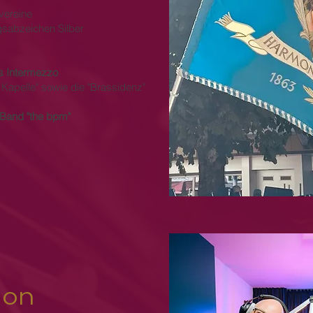
vereine
gsabzeichen Silber
s Intermezzo
 Kapelle" sowie die "Brassidenz"
r Band "the bpm"
ion