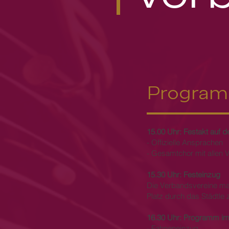
Progra
15.00 Uhr: Festakt auf 
- Offizielle Ansprachen
- Gesamtchor mit allen 
15.30 Uhr: Festeinzug
Die Verbandsvereine ma
Platz durch das Städtle
16.30 Uhr: Programm im 
- Fahneneinzug