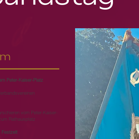
mm
dem Peter-Kaiser-Platz
Verbandsvereinen
rschieren vom Peter-Kaiser-
 zum Rathausplatz
Festzelt