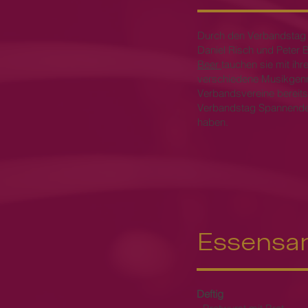
Durch den Verbandstag 
Daniel Risch und Peter 
Beer
tauchen sie mit ih
verschiedene Musikgenr
Verbandsvereine bereit
Verbandstag Spannendes
haben.
Essensa
Deftig