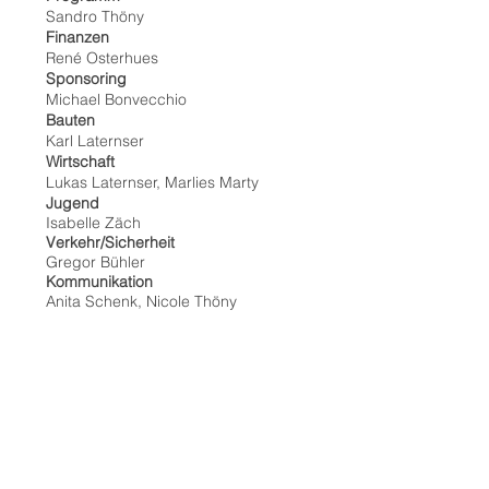
Sandro Thöny
Finanzen
René Osterhues
Sponsoring
Michael Bonvecchio
Bauten
Karl Laternser
Wirtschaft
Lukas Laternser, Marlies Marty
Jugend
Isabelle Zäch
Verkehr/Sicherheit
Gregor Bühler
Kommunikation
Anita Schenk, Nicole Thöny
Beisitzer
Siegfried Kofler
Logo & Webdesign by
kefi creations
gmbh